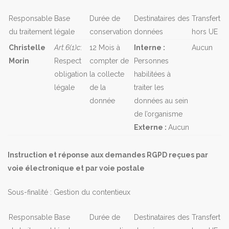
Responsable
Base
Durée de
Destinataires des
Transfert
du traitement
légale
conservation
données
hors UE
Christelle
Art.6(1)c
:
12 Mois à
Interne :
Aucun
Morin
Respect
compter de
Personnes
obligation
la collecte
habilitées à
légale
de la
traiter les
donnée
données au sein
de l’organisme
Externe :
Aucun
Instruction et réponse aux demandes RGPD reçues par
voie électronique et par voie postale
Sous-finalité : Gestion du contentieux
Responsable
Base
Durée de
Destinataires des
Transfert