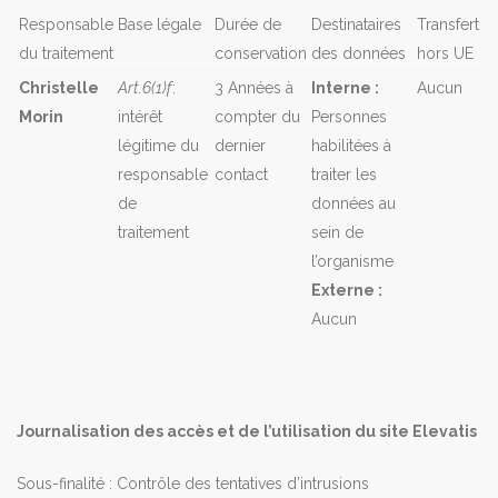
Responsable
Base légale
Durée de
Destinataires
Transfert
du traitement
conservation
des données
hors UE
Christelle
Art.6(1)f
:
3 Années à
Interne :
Aucun
Morin
intérêt
compter du
Personnes
légitime du
dernier
habilitées à
responsable
contact
traiter les
de
données au
traitement
sein de
l’organisme
Externe :
Aucun
Journalisation des accès et de l’utilisation du site Elevatis
Sous-finalité : Contrôle des tentatives d’intrusions