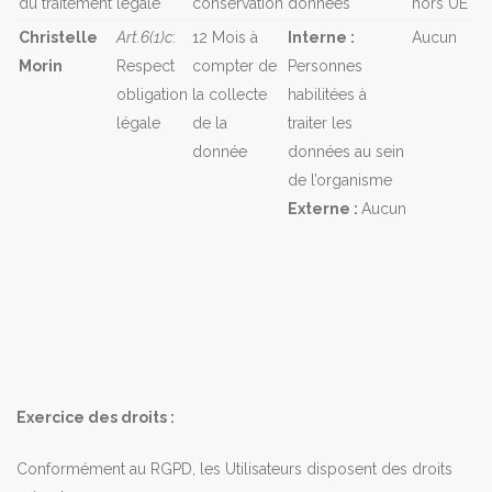
du traitement
légale
conservation
données
hors UE
Christelle
Art.6(1)c
:
12 Mois à
Interne :
Aucun
Morin
Respect
compter de
Personnes
obligation
la collecte
habilitées à
légale
de la
traiter les
donnée
données au sein
de l’organisme
Externe :
Aucun
Exercice des droits :
Conformément au RGPD, les Utilisateurs disposent des droits