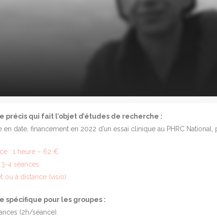
e précis qui fait l’objet d’études de recherche :
e en date, financement en 2022 d’un essai clinique au PHRC National, pr
nce : 1 heure – 62 €
3-4 séances
t ou à distance (visio)
e spécifique pour les groupes :
ances (2h/séance).