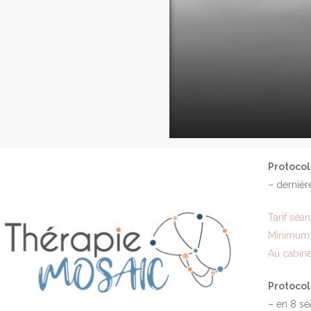
Protocol
– dernièr
Tarif séa
Minimum 
Au cabine
Protocol
– en 8 sé