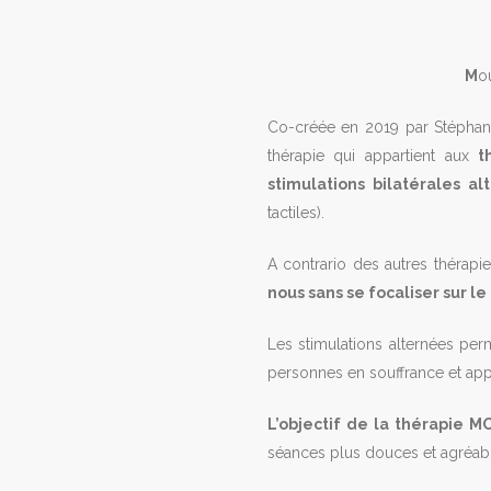
M
o
Co-créée en 2019 par Stéphan
thérapie qui appartient aux
th
stimulations bilatérales
al
tactiles).
A contrario des autres thérap
nous sans se focaliser sur l
Les stimulations alternées per
personnes en souffrance et appo
L’objectif de la thérapie M
séances plus douces et agréable