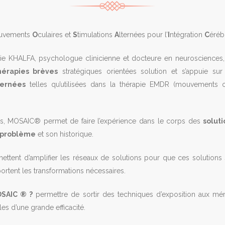
uvements
O
culaires et
S
timulations
A
lternées pour l’
I
ntégration
C
éréb
ie KHALFA, psychologue clinicienne et docteure en neurosciences,
érapies brèves
stratégiques orientées solution et s’appuie s
ternées
telles qu’utilisées dans la thérapie EMDR (mouvements oc
ies, MOSAIC® permet de faire l’expérience dans le corps des
solut
e problème
et son historique.
mettent d’amplifier les réseaux de solutions pour que ces solutions
rtent les transformations nécessaires.
OSAIC ® ?
permettre de sortir des techniques d’exposition aux m
s d’une grande efficacité.