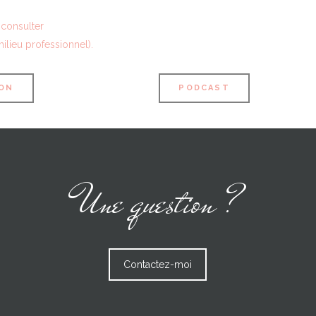
e consulter
milieu professionnel).
ION
PODCAST
Une question ?
Contactez-moi