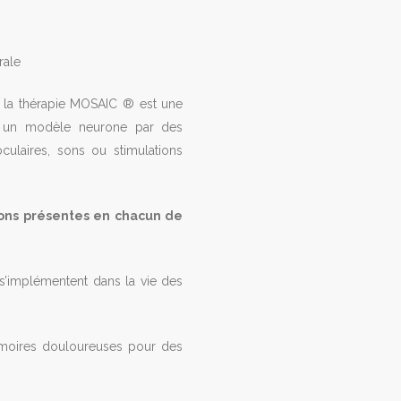
rale
 la thérapie MOSAIC ® est une
ur un modèle neurone par des
ulaires, sons ou stimulations
ions présentes en chacun de
 s’implémentent dans la vie des
émoires douloureuses pour des